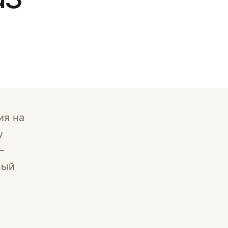
ия на
у
—
ный