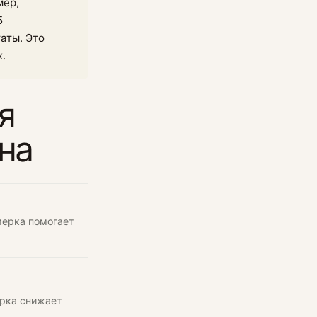
мер,
5
аты. Это
х.
я
на
мерка помогает
ерка снижает