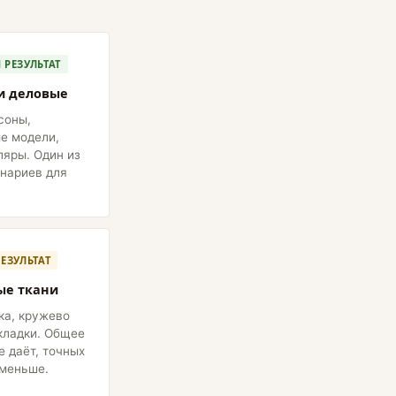
РЕЗУЛЬТАТ
и деловые
соны,
е модели,
ляры. Один из
нариев для
ЕЗУЛЬТАТ
ые ткани
ка, кружево
кладки. Общее
е даёт, точных
меньше.