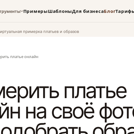
Примеры
Шаблоны
Для бизнеса
Блог
Тариф
трументы
виртуальная примерка платьев и образов
рить платье онлайн
ерить платье
йн на своё фот
подобрать обр