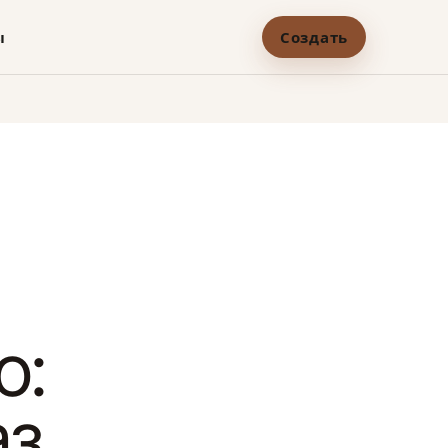
ы
Создать
о:
аз