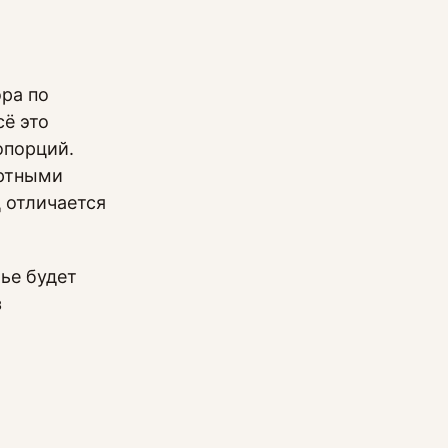
ра по
сё это
опорций.
артными
 отличается
ье будет
з