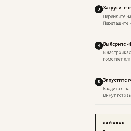
Загрузите о
3
Перейдите н
Перетащите и
Выберите «
4
В настройках
помогает алг
Запустите 
5
Введите emai
минут готовы
ЛАЙФХАК