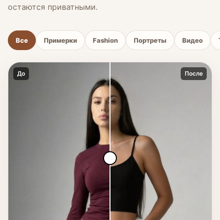
остаются приватными.
Все
Примерки
Fashion
Портреты
Видео
До
После